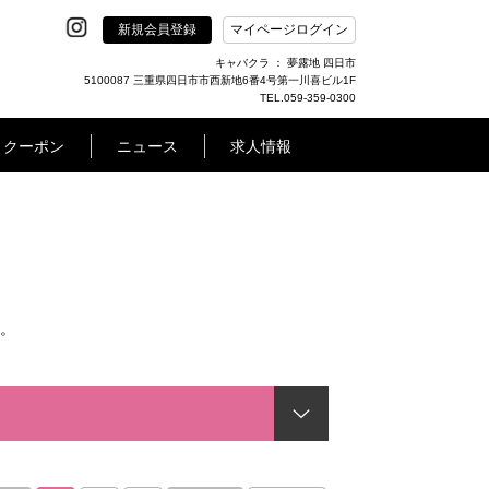
新規会員登録
マイページログイン
キャバクラ ： 夢露地 四日市
5100087 三重県四日市市西新地6番4号第一川喜ビル1F
TEL.059-359-0300
クーポン
ニュース
求人情報
。