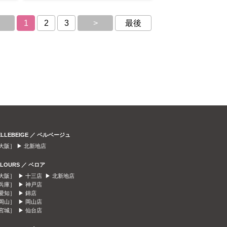
1
2
3
>
最後
ELLEBEIGE ／ ベルベージュ
大阪］ ▶
北新地店
ELOURS ／ ベロア
大阪］ ▶
十三店
▶
北新地店
兵庫］ ▶
神戸店
愛知］ ▶
錦店
岡山］ ▶
岡山店
宮城］ ▶
仙台店