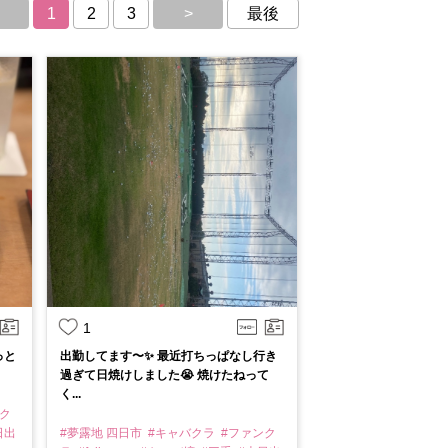
1
2
3
>
最後
1
っと
出勤してます〜✨ 最近打ちっぱなし行き
過ぎて日焼けしました😭 焼けたねって
く...
ク
日出
#夢露地 四日市
#キャバクラ
#ファンク