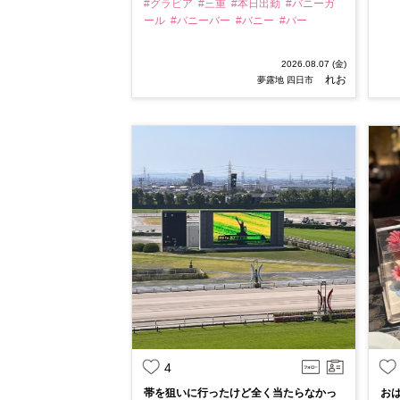
#グラビア
#三重
#本日出勤
#バニーガ
ール
#バニーバー
#バニー
#バー
2026.08.07 (金)
れお
夢露地 四日市
4
帯を狙いに行ったけど全く当たらなかっ
おは