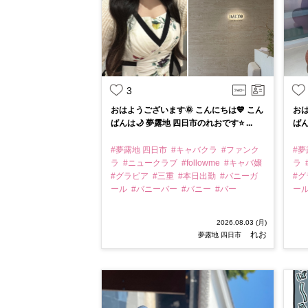
3
おはようございます🌞 こんにちは💙 こん
おは
ばんは🌙 夢露地 四日市のれおです⭐️ ...
ばん
#夢露地 四日市
#キャバクラ
#ファンク
#夢
ラ
#ニュークラブ
#followme
#キャバ嬢
ラ
#グラビア
#三重
#本日出勤
#バニーガ
#
ール
#バニーバー
#バニー
#バー
ー
2026.08.03 (月)
れお
夢露地 四日市