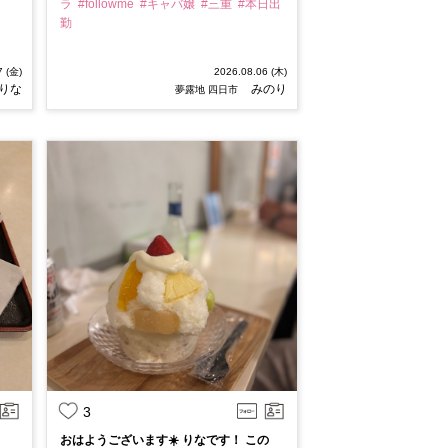
ラ
#followme
#キャバ嬢
#三重
#本日出
勤
7 (金)
2026.08.06 (木)
りな
みのり
夢露地 四日市
3
す
おはようございます☀️ りなです！ この