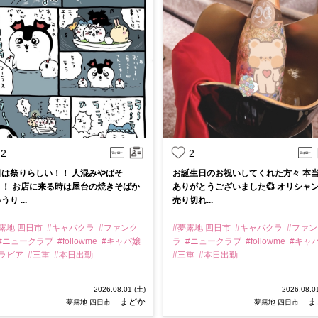
2
2
日は祭りらしい！！ 人混みやばそ
お誕生日のお祝いしてくれた方々 本
！！ お店に来る時は屋台の焼きそばか
ありがとうございました💞 オリシャ
り ...
売り切れ...
露地 四日市
#キャバクラ
#ファンク
#夢露地 四日市
#キャバクラ
#ファン
#ニュークラブ
#followme
#キャバ嬢
ラ
#ニュークラブ
#followme
#キャ
グラビア
#三重
#本日出勤
#三重
#本日出勤
2026.08.01 (土)
2026.08.0
まどか
ま
夢露地 四日市
夢露地 四日市