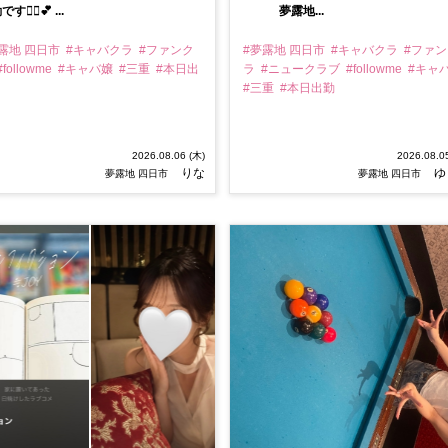
す🙂‍↕️💕 ...
夢露地...
露地 四日市
#キャバクラ
#ファンク
#夢露地 四日市
#キャバクラ
#ファン
#followme
#キャバ嬢
#三重
#本日出
ラ
#ニュークラブ
#followme
#キャ
#三重
#本日出勤
2026.08.06 (木)
2026.08.0
りな
ゆ
夢露地 四日市
夢露地 四日市