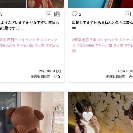
3
2
ようございます☀️ りなです♡ 本日も
出勤してます✨️ あまねんと久々に遊
出勤です🙂‍↕️ ...
🫶
露地 四日市
#キャバクラ
#ファンク
#夢露地 四日市
#キャバクラ
#ファン
#followme
#キャバ嬢
#三重
#本日出
ラ
#followme
#キャバ嬢
#三重
#本
勤
2026.08.04 (火)
2026.08.0
りな
み
夢露地 四日市
夢露地 四日市