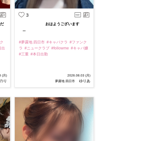
3
んだ
おはようございます
...
ク
#夢露地 四日市
#キャバクラ
#ファンク
日出
ラ
#ニュークラブ
#followme
#キャバ嬢
#三重
#本日出勤
3 (月)
2026.08.03 (月)
のり
ゆりあ
夢露地 四日市