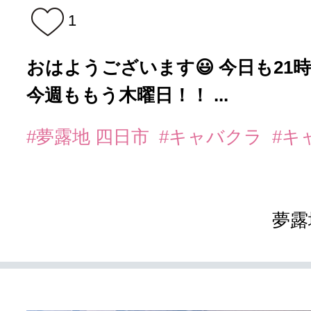
1
おはようございます😃 今日も21
今週ももう木曜日！！ ...
#夢露地 四日市
#キャバクラ
#キ
夢露