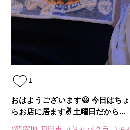
1
おはようございます😃 今日はちょ
らお店に居ます✌️ 土曜日だから...
#夢露地 四日市
#キャバクラ
#キ