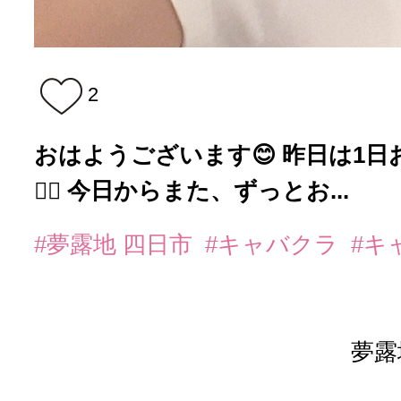
2
おはようございます😊 昨日は1
🙇‍♂️ 今日からまた、ずっとお...
#夢露地 四日市
#キャバクラ
#キ
夢露