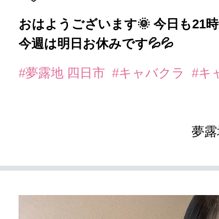
おはようございます🌞 今日も21
今週は明日お休みです💦💦
#夢露地 四日市
#キャバクラ
#キ
夢露