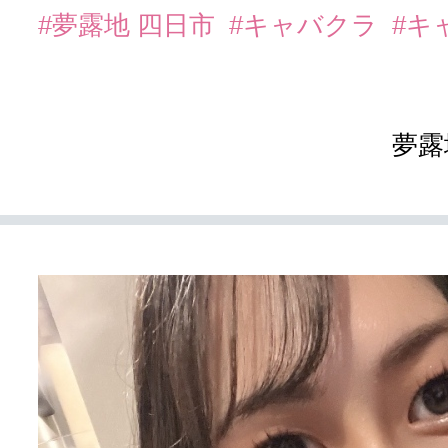
#夢露地 四日市
#キャバクラ
#キ
夢露