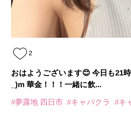
2
おはようございます😊 今日も21
_)m 華金！！！一緒に飲...
#夢露地 四日市
#キャバクラ
#キ