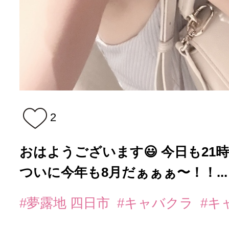
2
おはようございます😃 今日も21
ついに今年も8月だぁぁぁ〜！！...
#夢露地 四日市
#キャバクラ
#キ