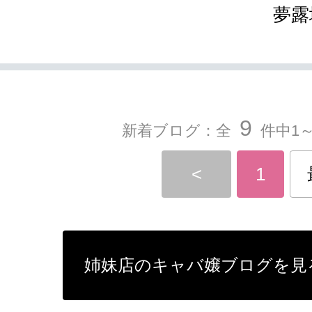
夢露
9
新着ブログ：全
件中1～
<
1
姉妹店のキャバ嬢ブログを見