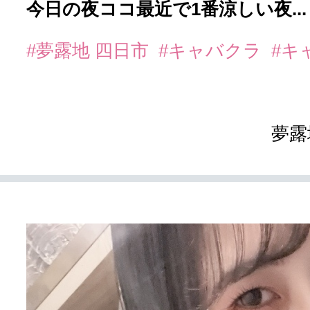
今日の夜ココ最近で1番涼しい夜...
#夢露地 四日市
#キャバクラ
#キ
夢露