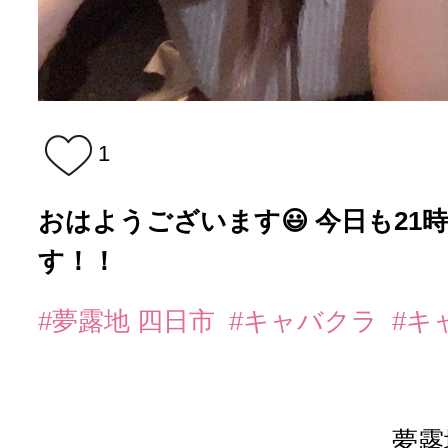
1
おはようございます😃 今日も21
す！！
#夢露地 四日市
#キャバクラ
#キ
夢露